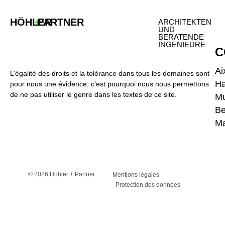
HÖHLER
+
PARTNER
ARCHITEKTEN
UND
BERATENDE
INGENIEURE
C
Ai
L’égalité des droits et la tolérance dans tous les domaines sont
H
pour nous une évidence, c’est pourquoi nous nous permettons
de ne pas utiliser le genre dans les textes de ce site.
Mu
Be
Ma
© 2026 Höhler + Partner
Mentions légales
Protection des données