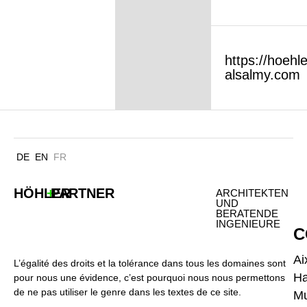
https://hoehle
alsalmy.com
DE
EN
FR
HÖHLER
+
PARTNER
ARCHITEKTEN
UND
BERATENDE
INGENIEURE
C
Ai
L’égalité des droits et la tolérance dans tous les domaines sont
H
pour nous une évidence, c’est pourquoi nous nous permettons
de ne pas utiliser le genre dans les textes de ce site.
Mu