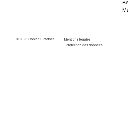
Be
Ma
© 2026 Höhler + Partner
Mentions légales
Protection des données