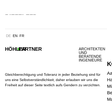
UNIVERSITÄT BIELEFELD
BIELEFELD
DE
EN
FR
HÖHLER
+
PARTNER
ARCHITEKTEN
UND
BERATENDE
INGENIEURE
K
A
Gleichberechtigung und Toleranz in jeder Beziehung sind für
H
uns eine Selbstverständlichkeit, daher erlauben wir uns die
Freiheit auf dieser Seite textlich aufs Gendern zu verzichten.
M
Be
Ma