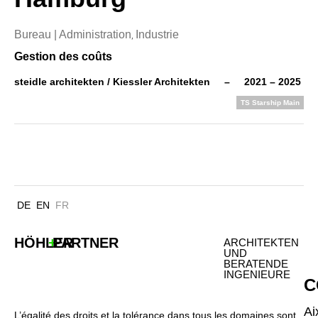
Bureau | Administration
Industrie
,
Gestion des coûts
steidle architekten / Kiessler Architekten
–
2021 – 2025
TS Starship Main
DE
EN
FR
HÖHLER
+
PARTNER
ARCHITEKTEN
UND
BERATENDE
INGENIEURE
C
Ai
L’égalité des droits et la tolérance dans tous les domaines sont