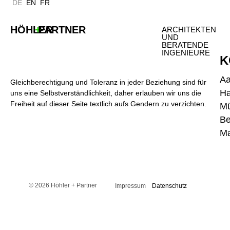
DE
EN
FR
HÖHLER
+
PARTNER
ARCHITEKTEN
UND
BERATENDE
INGENIEURE
K
A
Gleichberechtigung und Toleranz in jeder Beziehung sind für
H
uns eine Selbstverständlichkeit, daher erlauben wir uns die
Freiheit auf dieser Seite textlich aufs Gendern zu verzichten.
M
Be
Ma
© 2026 Höhler + Partner
Impressum
Datenschutz