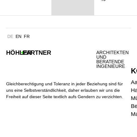
DE
EN
FR
HÖHLER
+
PARTNER
ARCHITEKTEN
UND
BERATENDE
INGENIEURE
K
A
Gleichberechtigung und Toleranz in jeder Beziehung sind für
H
uns eine Selbstverständlichkeit, daher erlauben wir uns die
Freiheit auf dieser Seite textlich aufs Gendern zu verzichten.
M
Be
Ma