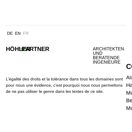
BILLHORNER DEICH HAMBURG
DE
EN
FR
HÖHLER
+
PARTNER
ARCHITEKTEN
UND
BERATENDE
INGENIEURE
C
Ai
L’égalité des droits et la tolérance dans tous les domaines sont
H
pour nous une évidence, c’est pourquoi nous nous permettons
de ne pas utiliser le genre dans les textes de ce site.
Mu
Be
Ma