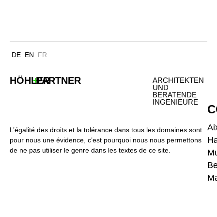
OFFICE V DAIMLER STUTTGART
DE
EN
FR
HÖHLER
+
PARTNER
ARCHITEKTEN
UND
BERATENDE
INGENIEURE
C
Ai
L’égalité des droits et la tolérance dans tous les domaines sont
H
pour nous une évidence, c’est pourquoi nous nous permettons
de ne pas utiliser le genre dans les textes de ce site.
Mu
Be
Ma