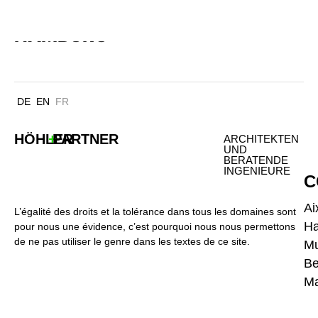
RECHTSHAUS DER UNIVERSITÄT
HAMBURG
DE
EN
FR
HÖHLER
+
PARTNER
ARCHITEKTEN
UND
BERATENDE
INGENIEURE
C
Ai
L’égalité des droits et la tolérance dans tous les domaines sont
H
pour nous une évidence, c’est pourquoi nous nous permettons
de ne pas utiliser le genre dans les textes de ce site.
Mu
Be
Ma