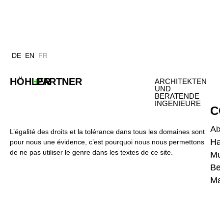
SECHTEMERSTRASSE COLOGNE
DE
EN
FR
HÖHLER
+
PARTNER
ARCHITEKTEN
UND
BERATENDE
INGENIEURE
C
Ai
L’égalité des droits et la tolérance dans tous les domaines sont
H
pour nous une évidence, c’est pourquoi nous nous permettons
de ne pas utiliser le genre dans les textes de ce site.
Mu
Be
Ma