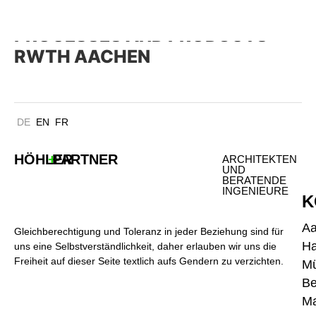
CENTER FOR NEXT GENERATION
PROCESSES AND PRODUCTS
RWTH AACHEN
DE
EN
FR
HÖHLER
+
PARTNER
ARCHITEKTEN
UND
BERATENDE
INGENIEURE
K
A
Gleichberechtigung und Toleranz in jeder Beziehung sind für
H
uns eine Selbstverständlichkeit, daher erlauben wir uns die
Freiheit auf dieser Seite textlich aufs Gendern zu verzichten.
M
Be
Ma