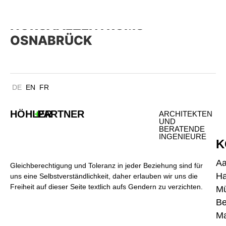
FH UND UNI OSNABRÜCK
HÖRSAALZENTRUMS
OSNABRÜCK
DE
EN
FR
HÖHLER
+
PARTNER
ARCHITEKTEN
UND
BERATENDE
INGENIEURE
K
A
Gleichberechtigung und Toleranz in jeder Beziehung sind für
H
uns eine Selbstverständlichkeit, daher erlauben wir uns die
Freiheit auf dieser Seite textlich aufs Gendern zu verzichten.
M
Be
Ma