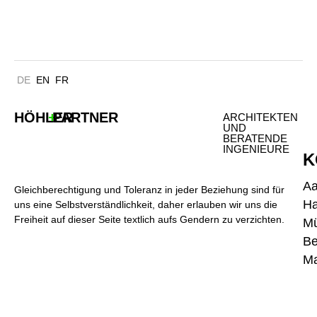
FRAUNHOFER IPM FREIBURG
DE
EN
FR
HÖHLER
+
PARTNER
ARCHITEKTEN
UND
BERATENDE
INGENIEURE
K
A
Gleichberechtigung und Toleranz in jeder Beziehung sind für
H
uns eine Selbstverständlichkeit, daher erlauben wir uns die
Freiheit auf dieser Seite textlich aufs Gendern zu verzichten.
M
Be
Ma