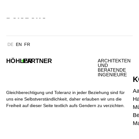
MICROELECTRONICCENTRUM
DUISBURG
DE
EN
FR
HÖHLER
+
PARTNER
ARCHITEKTEN
UND
BERATENDE
INGENIEURE
K
A
Gleichberechtigung und Toleranz in jeder Beziehung sind für
H
uns eine Selbstverständlichkeit, daher erlauben wir uns die
Freiheit auf dieser Seite textlich aufs Gendern zu verzichten.
M
Be
Ma