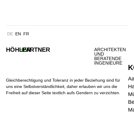
SPZ UK AACHEN
DE
EN
FR
HÖHLER
+
PARTNER
ARCHITEKTEN
UND
BERATENDE
INGENIEURE
K
A
Gleichberechtigung und Toleranz in jeder Beziehung sind für
H
uns eine Selbstverständlichkeit, daher erlauben wir uns die
Freiheit auf dieser Seite textlich aufs Gendern zu verzichten.
M
Be
Ma