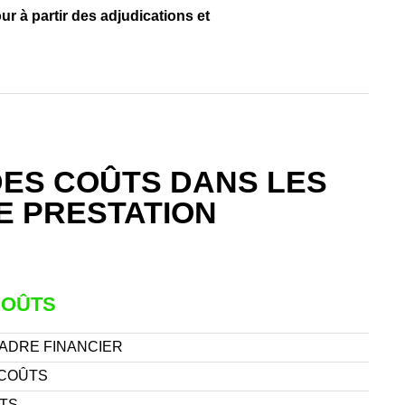
ur à partir des adjudications et
DES COÛTS DANS LES
E PRESTATION
COÛTS
CADRE FINANCIER
 COÛTS
TS