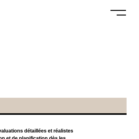
luations détaillées et réalistes
n et de planification dès les